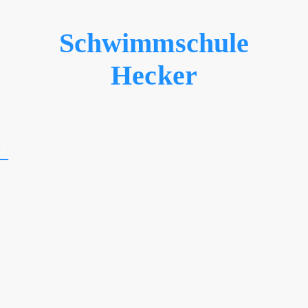
Schwimmschule
Hecker
e
Kurse
Kontakt
Bäder & Zeiten
Sonstige
 Hecker
ist Ihr erfahrener Partn
& Aqua-Fitness Kurse in d