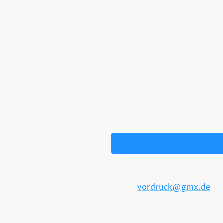
Ich bin damit einversta
werden. Mir ist bekannt, 
* Kennzeichnet erforderliche
E-Mail:
vordruck@gmx.de
Adresse: Delbrücker Straße 14