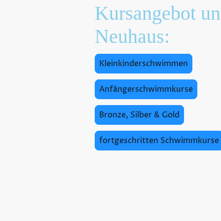
Kursangebot und
Neuhaus:
Kleinkinderschwimmen
Anfängerschwimmkurse
Bronze, Silber & Gold
fortgeschritten Schwimmkurse