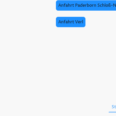
Anfahrt Paderborn Schloß-
Anfahrt Verl
St