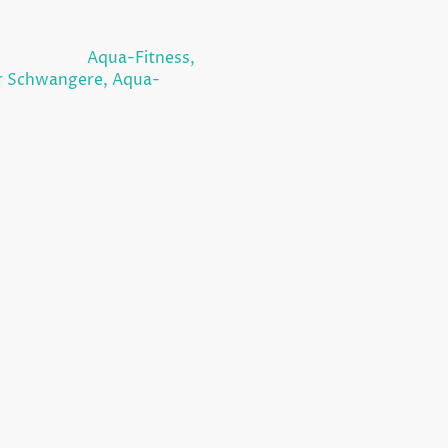
Anfängerschwimmkurs,
manfänger,
Aqua-Fitness,
ür Schwangere, Aqua-
 bietet unsere
rstattungsfähig nach §20