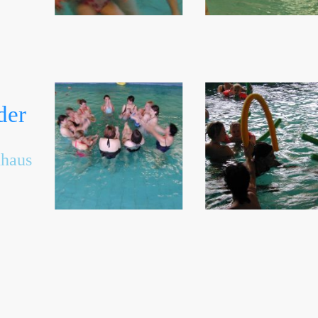
der
uhaus
artseite
Datenschutzerklärung
Impressum
AGB