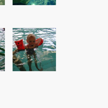
s
©Urheberrecht.
Alle Rechte
vorbehalten.