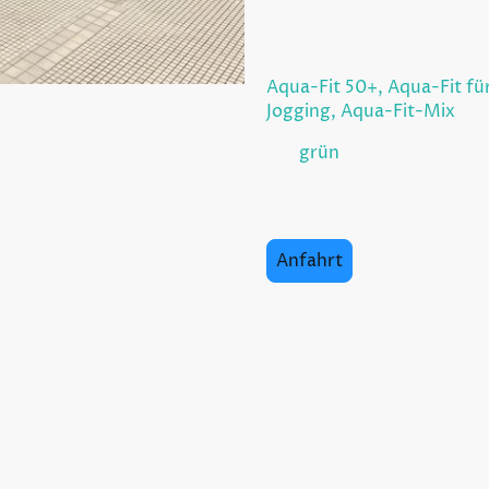
Kurse
:
Kleinkinderschwimmen, 
Fortgeschrittene Schwim
Aqua-Fit 50+, Aqua-Fit f
Jogging, Aqua-Fit-Mix
.
Die
grün
gedruckten Kurse
Schwimmschule auch als e
SGB V an.
Anfahrt