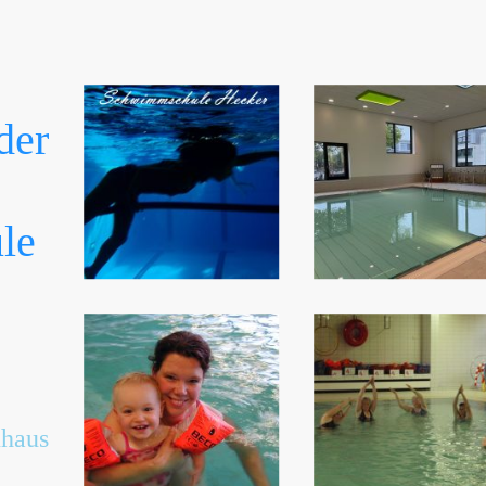
der
le
ecker
uhaus