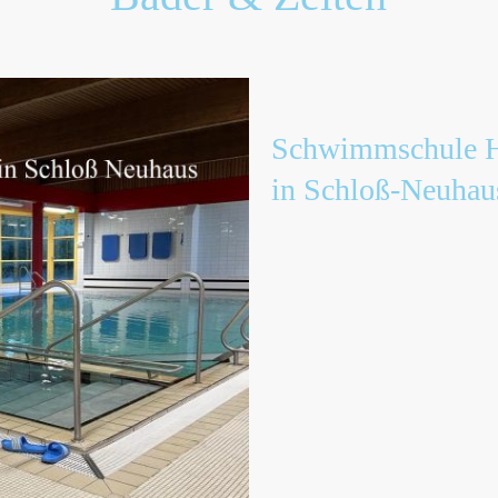
Schwimmschule 
in Schloß-Neuhau
Das Lehrschwimmbecken 
Schmidtschule misst 12,5x8
und mit 29,5°C-30°C ang
unmittelbar am Gelände d
Landesgartenschau. „hint
Schmidtschule und ist für
nicht immer auf Anhieb zu
finden in diesem Bad Mont
Dienstag Abend gibt es z
Aqua-Jogging Kurse.