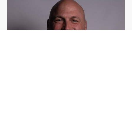
Schwimmschule Hecker wurde mit dem Ziel gegründet Kindern das